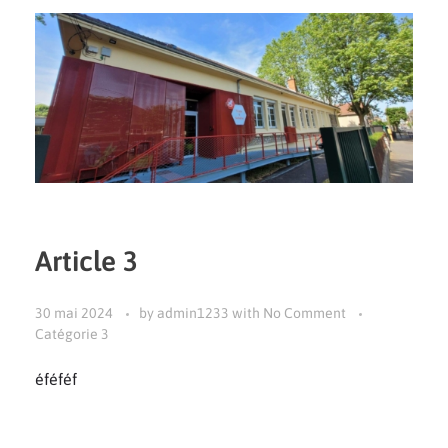
Article 3
30 mai 2024
by
admin1233
with
No Comment
Catégorie 3
éféféf