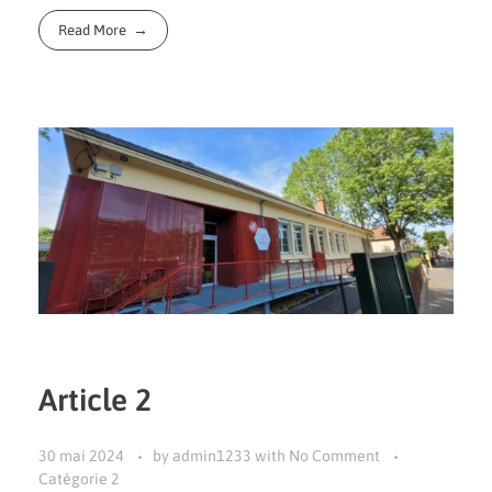
Read More
Article 2
30 mai 2024
by
admin1233
with
No Comment
Catégorie 2