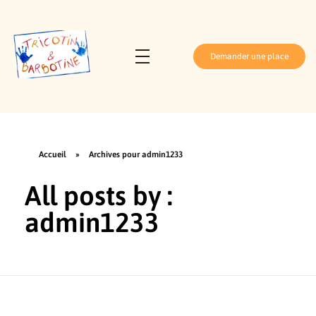
Demander une place
Tricotin et Barbotine
Crèche parentale Athis-Mons
Accueil
»
Archives pour admin1233
All posts by :
admin1233