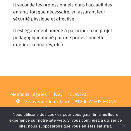
Il seconde les professionnels dans l’accueil des
enfants lorsque nécessaire, en assurant leur
sécurité physique et affective.
Il est également amené à participer à un projet
pédagogique mené par une professionnelle
(ateliers culinaires, etc.).
Mentions Légales
FAQ
CONTACT
87 avenue Jean Jaurès, 91200 ATHIS-MONS
07 66 14 18 99
Nous utilisons des cookies pour vous garantir la meilleure
secretariat@crechetricotin.fr
expérience sur notre site web. Si vous continuez à utiliser ce
site, nous supposerons que vous en êtes satisfait.