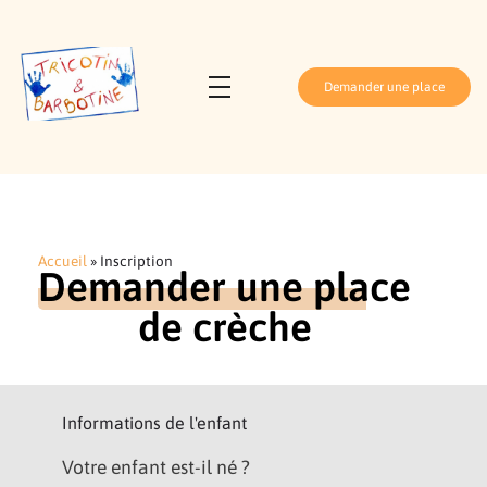
Demander une place
Tricotin et Barbotine
Crèche parentale Athis-Mons
Accueil
»
Inscription
Demander une place
de crèche
Informations de l'enfant
Votre enfant est-il né ?